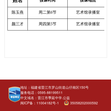
姓名
授课时间
授课地点
陈玉燕
周二第6节
艺术馆录播室
颜三才
周四第5节
艺术馆录播室
地址：福建省晋江市罗山街道山仔南区150号
服务电话：0595-88199511
中文域名：晋江市季延中学.公益
闽ICP备：11004182号-1
35058202000592