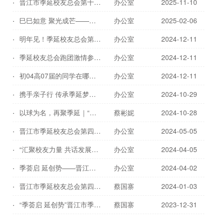
晋江市季延校友总会第十届校友篮球联赛10月18日在季延中学本部隆重开幕！
办公室
2025-11-10
巳巳如意 聚光成芒——晋江市季延校友总会2025年新春座谈会
办公室
2025-02-06
明年见！季延校友总会第九届校友篮球联赛圆满落幕！
办公室
2024-12-11
季延校友总会跑团激情参与2024特步晋江马拉松赛
办公室
2024-12-11
初04高07届的同学在哪里？母校喊你回“家”！
办公室
2024-12-11
携手亲子行 传承季延梦——季延校友总会举办校友家庭返校活动
办公室
2024-10-29
以球为名，再聚季延｜“保利行·季延人杯”晋江市季延校友总会第九届校友篮球赛火热开打
蔡彬妮
2024-10-28
晋江市季延校友总会第四届理监事会第一次常务理事会圆满召开！
办公室
2024-05-05
“汇聚校友力量 共话发展蓝图”——晋江市季延校友总会厦门行走访活动
办公室
2024-04-05
季荟启 延创势——晋江市季延校友总会第四届理监事会就职典礼圆满召开
办公室
2024-04-02
晋江市季延校友总会第四届理监事会筹备工作会在季延中学顺利召开
蔡国寨
2024-01-03
“季荟启 延创势”晋江市季延校友总会常务理事会暨第四届筹委会成立大会隆重召开
蔡国寨
2023-12-31