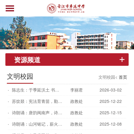
资源频道
文明校园
文明校园<
首页
陈志生：于季延沃土 书青春华章(3月2日)
李丽君
2026-03-02
苏炆燚：宪法育青苗，勤学铸华章（12月22日）
政教处
2025-12-22
诗朗诵：唐韵闽南声，诗香传四海（12月15日）
政教处
2025-12-15
诗朗诵：山河铭记，薪火长燃（12月8日）
政教处
2025-12-08