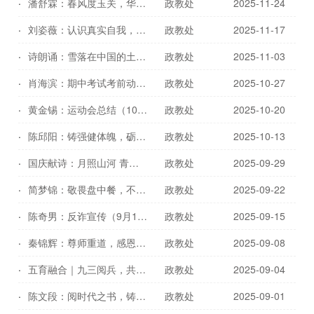
潘舒霖：春风度玉关，华夏蕴兰香（11月24日）
政教处
2025-11-24
刘姿薇：认识真实自我，悦纳奋进青春（11月17日）
政教处
2025-11-17
诗朗诵：雪落在中国的土地上（11月3日）
政教处
2025-11-03
肖海滨：期中考试考前动员讲话（10月27日）
政教处
2025-10-27
黄金锡：运动会总结（10月20日）
政教处
2025-10-20
陈邱阳：铸强健体魄，砺时代锋芒（10月13日）
政教处
2025-10-13
国庆献诗：月照山河 青春礼赞（9月29日）
政教处
2025-09-29
简梦锦：敬畏盘中餐，不负少年责（9月22日）
政教处
2025-09-22
陈奇男：反诈宣传（9月15日）
政教处
2025-09-15
秦锦辉：尊师重道，感恩前行（9月8日）
政教处
2025-09-08
五育融合｜九三阅兵，共上一堂深刻的爱国主义教育课
政教处
2025-09-04
陈文段：阅时代之书，铸季延之魂（9月1日）
政教处
2025-09-01