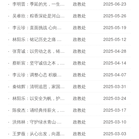
李明晋：季延的光，一生的行囊（6月23日）
政教处
2025-06-23
吴睿欣：粽香深处是河山，青年学子勇担当（5月26日）
政教处
2025-05-26
李云珍：直面挑战 心向未来（5月19日）
政教处
2025-05-19
林阳乐：铭记历史之痛 筑牢生命之墙（5月12日）
政教处
2025-05-12
张育诚：以劳动之名，铸青春之魂（4月28日）
政教处
2025-04-28
蔡昕宸：坚守诚信之本，成就无愧答卷（4月14日）
政教处
2025-04-14
李云珍：调整心态 积极迎考（4月7日）
政教处
2025-04-07
秦锦辉：清明追思，家国永念（3月31日）
政教处
2025-03-31
林阳乐：以安全为帆，护青春远航（3月24日）
政教处
2025-03-24
陈俊杰：诵经典传薪火，立修身报国志（3月17日）
政教处
2025-03-17
洪炜林：守护绿水青山·保护地球环境（3月10日）
政教处
2025-03-10
王梦薇：从心出发，向愿而行（3月3日）
政教处
2025-03-03