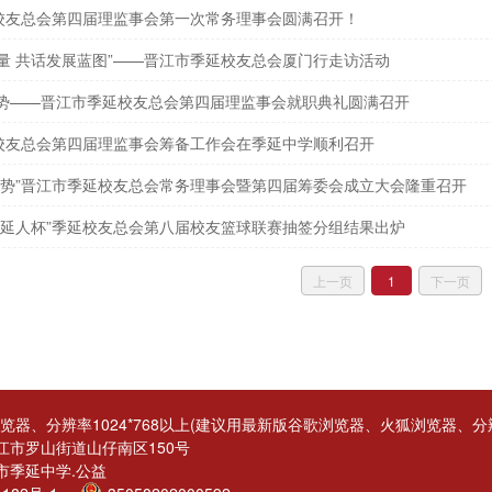
校友总会第四届理监事会第一次常务理事会圆满召开！
量 共话发展蓝图”——晋江市季延校友总会厦门行走访活动
创势——晋江市季延校友总会第四届理监事会就职典礼圆满召开
校友总会第四届理监事会筹备工作会在季延中学顺利召开
延创势”晋江市季延校友总会常务理事会暨第四届筹委会成立大会隆重召开
季延人杯”季延校友总会第八届校友篮球联赛抽签分组结果出炉
上一页
1
下一页
浏览器、分辨率1024*768以上(建议用最新版谷歌浏览器、火狐浏览器、分辨率
江市罗山街道山仔南区150号
市季延中学.公益