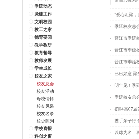
季延动态
党建工作
“爱心汇聚，
文明校园
季延校友总
教工之家
德育要闻
晋江市季延
教学教研
晋江市季延校
教育督导
教师发展
晋江市季延
学生成长
巳巳如意 聚
校友之家
校友总会
明年见！季
校友活动
季延校友总会
母校情怀
校友风采
初04高07
校友名录
携手亲子行
校史陈列
学校喜报
以球为名，
科创之窗