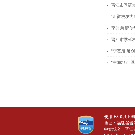
晋江市季延
“汇聚校友力
季荟启 延
晋江市季延
“季荟启 
“中海地产·
使用IE8.0以上
地址：福建省晋
中文域名：晋江