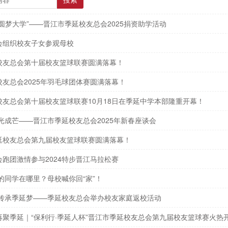
搜索
圆梦大学”——晋江市季延校友总会2025捐资助学活动
会组织校友子女参观母校
校友总会第十届校友篮球联赛圆满落幕！
友总会2025年羽毛球团体赛圆满落幕！
校友总会第十届校友篮球联赛10月18日在季延中学本部隆重开幕！
光成芒——晋江市季延校友总会2025年新春座谈会
延校友总会第九届校友篮球联赛圆满落幕！
跑团激情参与2024特步晋江马拉松赛
届的同学在哪里？母校喊你回“家”！
 传承季延梦——季延校友总会举办校友家庭返校活动
再聚季延｜“保利行·季延人杯”晋江市季延校友总会第九届校友篮球赛火热